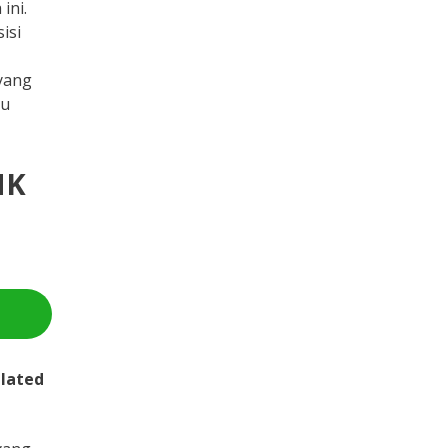
ini.
isi
 yang
au
NK
lated