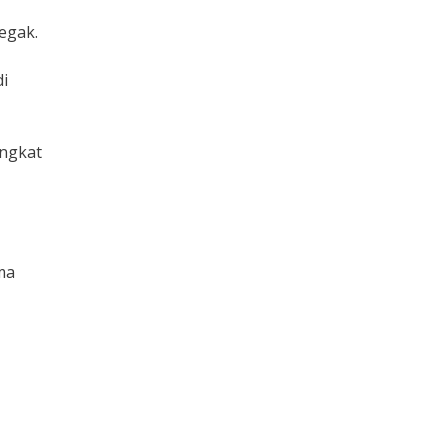
egak.
di
ngkat
ama