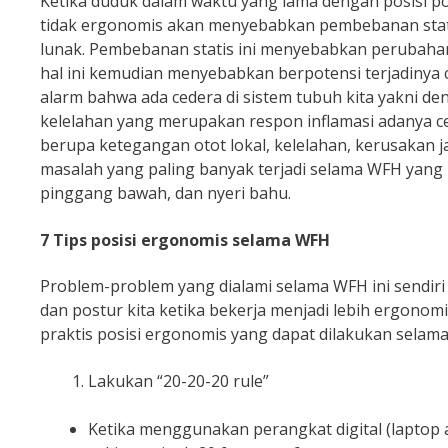
Ketika duduk dalam waktu yang lama dengan posisi p
tidak ergonomis akan menyebabkan pembebanan statis 
lunak. Pembebanan statis ini menyebabkan perubahan p
hal ini kemudian menyebabkan berpotensi terjadinya 
alarm bahwa ada cedera di sistem tubuh kita yakni d
kelelahan yang merupakan respon inflamasi adanya c
berupa ketegangan otot lokal, kelelahan, kerusakan 
masalah yang paling banyak terjadi selama WFH yang b
pinggang bawah, dan nyeri bahu.
7 Tips posisi ergonomis selama WFH
Problem-problem yang dialami selama WFH ini sendir
dan postur kita ketika bekerja menjadi lebih ergonom
praktis posisi ergonomis yang dapat dilakukan selam
Lakukan “20-20-20 rule”
Ketika menggunakan perangkat digital (laptop a