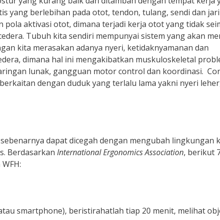
ostur yang kurang baik dan ditambah dengan tempat kerja 
yang berlebihan pada otot, tendon, tulang, sendi dan jar
ola aktivasi otot, dimana terjadi kerja otot yang tidak se
cedera. Tubuh kita sendiri mempunyai sistem yang akan me
engan kita merasakan adanya nyeri, ketidaknyamanan dan
edera, dimana hal ini mengakibatkan muskuloskeletal prob
jaringan lunak, gangguan motor control dan koordinasi. Co
erkaitan dengan duduk yang terlalu lama yakni nyeri leher,
i sebenarnya dapat dicegah dengan mengubah lingkungan k
is. Berdasarkan
International Ergonomics Association
, berikut 
a WFH:
tau smartphone), beristirahatlah tiap 20 menit, melihat ob