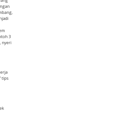
yang
ingan
imbang,
njadi
lem
ntoh 3
 nyeri
erja
7 tips
jek