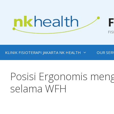
Skip
to
content
F
FI
KLINIK FISIOTERAPI JAKARTA NK HEALTH
OUR SER
Posisi Ergonomis meng
selama WFH