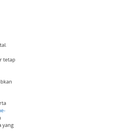
al.
r tetap
abkan
rta
ne-
n
a yang