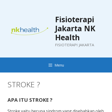
Skip
to
content
Fisioterapi
Jakarta NK
Health
FISIOTERAPI JAKARTA
Menu
STROKE ?
APA ITU STROKE ?
Stroke yaitu berupa sindrom yang disebabkan oleh