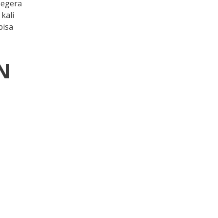
segera
kali
bisa
N