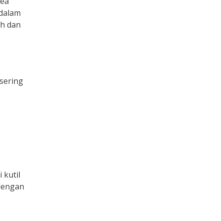
rea
 dalam
uh dan
 sering
 kutil
 dengan