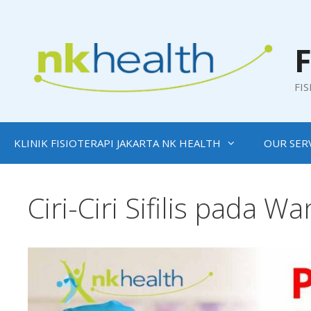
Skip
to
content
F
FI
KLINIK FISIOTERAPI JAKARTA NK HEALTH
OUR SER
Ciri-Ciri Sifilis pada W