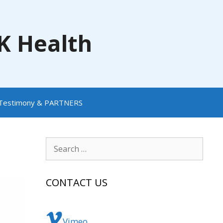
NK Health
Testimony & PARTNERS
Search
for:
CONTACT US
Vimeo