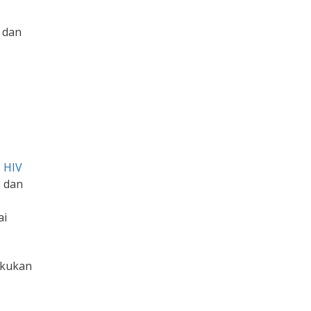
r dan
s HIV
s dan
ai
akukan