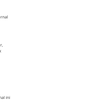
rnal
r,
:
hal ini