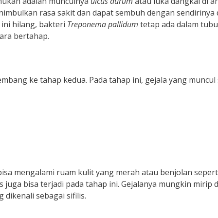
ditemukan adalah munculnya
ulcus durum
atau luka dangkal di a
 menimbulkan rasa sakit dan dapat sembuh dengan sendirinya
ni hilang, bakteri
Treponema pallidum
tetap ada dalam tub
ara bertahap.
erkembang ke tahap kedua. Pada tahap ini, gejala yang muncul
bisa mengalami ruam kulit yang merah atau benjolan seperti
 juga bisa terjadi pada tahap ini. Gejalanya mungkin mirip
dikenali sebagai sifilis.