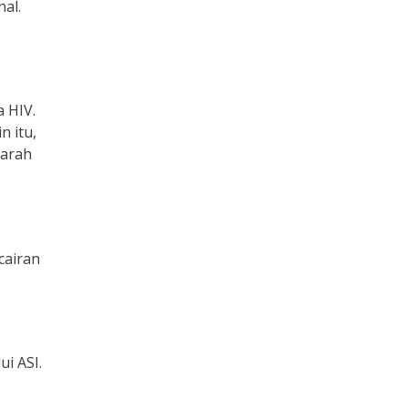
al.
 HIV.
n itu,
darah
cairan
i ASI.