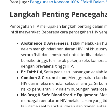
Baca Juga :
Penggunaan Kondom 100% Efektif Dalam 
Langkah Penting Pencegah
Pencegahan HIV merupakan langkah penting dalam me
ini di masyarakat. Beberapa cara pencegahan HIV yang
Abstinence & Awareness
, Tidak melakukan hu
dalam menghindari penularan HIV. Ini khususn
secara fisik dan emosional untuk terlibat dal
berisiko tinggi, termasuk pekerja seks komersi
dengan prevalensi tinggi HIV.
Be Faithful
, Setia pada satu pasangan adalah
Condom & Circumcision
, Menggunakan kondom
HIV dan infeksi menular seksual lainnya. Sirkum
risiko penularan HIV dalam hubungan heterose
No Drug & Safe Blood Sterile Equipment
, Me
mencegah penularan HIV melalui jarum yang tida
terutama saat transfusi darah dan transplanta