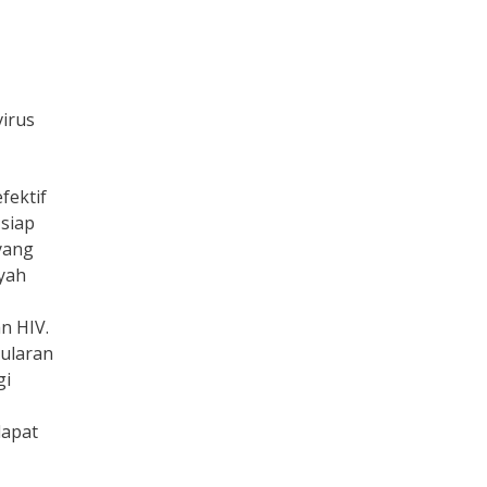
irus
fektif
siap
yang
ayah
an HIV.
ularan
gi
dapat