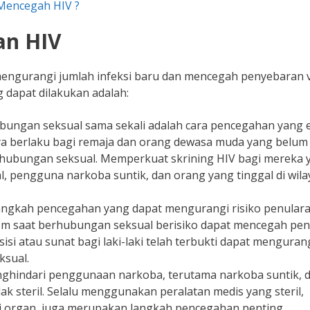
Mencegah HIV ?
an HIV
ngurangi jumlah infeksi baru dan mencegah penyebaran v
 dapat dilakukan adalah:
bungan seksual sama sekali adalah cara pencegahan yang e
ya berlaku bagi remaja dan orang dewasa muda yang belum 
am hubungan seksual. Memperkuat skrining HIV bagi mereka 
al, pengguna narkoba suntik, dan orang yang tinggal di wil
 langkah pencegahan yang dapat mengurangi risiko penular
 saat berhubungan seksual berisiko dapat mencegah pen
sisi atau sunat bagi laki-laki telah terbukti dapat menguran
ksual.
nghindari penggunaan narkoba, terutama narkoba suntik, 
k steril. Selalu menggunakan peralatan medis yang steril,
si organ, juga merupakan langkah pencegahan penting.