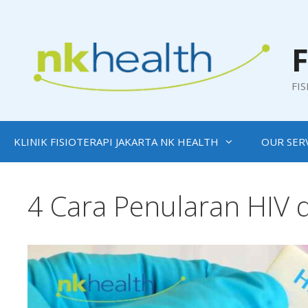
Skip
to
content
F
FI
KLINIK FISIOTERAPI JAKARTA NK HEALTH
OUR SER
4 Cara Penularan HIV