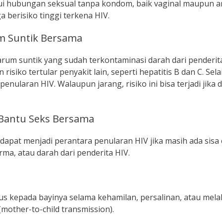
alui hubungan seksual tanpa kondom, baik vaginal maupun an
 berisiko tinggi terkena HIV.
um Suntik Bersama
rum suntik yang sudah terkontaminasi darah dari penderita
ko tertular penyakit lain, seperti hepatitis B dan C. Selai
nularan HIV. Walaupun jarang, risiko ini bisa terjadi jika 
 Bantu Seks Bersama
dapat menjadi perantara penularan HIV jika masih ada sisa 
rma, atau darah dari penderita HIV.
us kepada bayinya selama kehamilan, persalinan, atau melalu
(mother-to-child transmission).