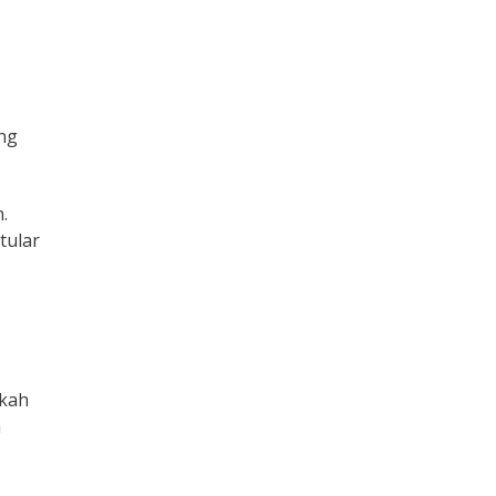
ang
.
tular
gkah
a