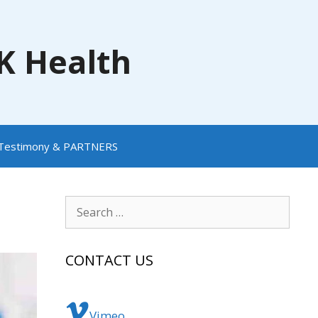
NK Health
Testimony & PARTNERS
Search
for:
CONTACT US
Vimeo