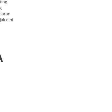
ting
g
ularan
ak dini
A