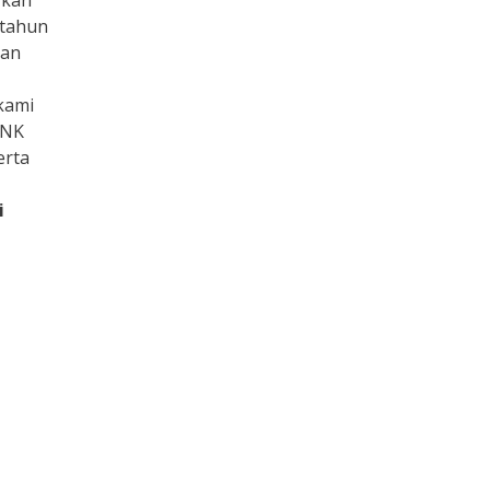
rkan
 tahun
kan
kami
 NK
erta
i