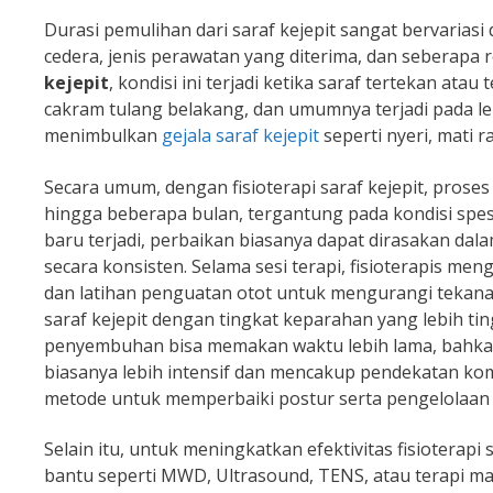
Durasi pemulihan dari saraf kejepit sangat bervariasi
cedera, jenis perawatan yang diterima, dan seberapa 
kejepit
, kondisi ini terjadi ketika saraf tertekan atau 
cakram tulang belakang, dan umumnya terjadi pada l
menimbulkan
gejala saraf kejepit
seperti nyeri, mati 
Secara umum, dengan fisioterapi saraf kejepit, pro
hingga beberapa bulan, tergantung pada kondisi spesif
baru terjadi, perbaikan biasanya dapat dirasakan dala
secara konsisten. Selama sesi terapi, fisioterapis me
dan latihan penguatan otot untuk mengurangi tekanan
saraf kejepit dengan tingkat keparahan yang lebih ti
penyembuhan bisa memakan waktu lebih lama, bahkan m
biasanya lebih intensif dan mencakup pendekatan komp
metode untuk memperbaiki postur serta pengelolaan 
Selain itu, untuk meningkatkan efektivitas fisioterapi
bantu seperti MWD, Ultrasound, TENS, atau terapi