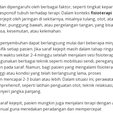
 dan dipengaruhi oleh berbagai faktor, seperti tingkat kepa
responsif tubuh terhadap terapi. Dalam konteks
fisioterapi
terjepit oleh jaringan di sekitarnya, misalnya tulang, otot, at
eher, punggung bawah, atau pergelangan tangan, yang bisa
rasa, kesemutan, atau kelemahan.
ses penyembuhan dapat berlangsung mulai dari beberapa mi
ik setiap pasien. Jika saraf kejepit masih dalam tahap ring
m waktu sekitar 2-4 minggu setelah menjalani sesi fisioterap
nggunakan berbagai teknik seperti mobilisasi sendi, peregan
 pada saraf. Namun, bagi pasien yang mengalami fisiotera
nggi atau kondisi yang telah berlangsung lama, proses
encapai 2-3 bulan atau lebih. Dalam situasi ini, perawat
rehensif, seperti latihan penguatan otot, teknik relaksasi
nyeri jangka panjang.
 saraf kejepit, pasien mungkin juga menjalani terapi dengan 
 manual guna meredakan peradangan dan mempercepat