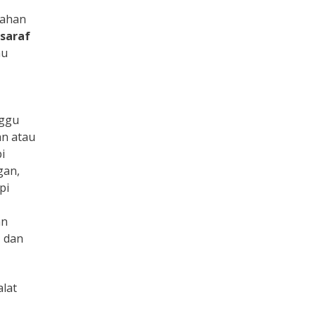
rahan
 saraf
au
nggu
an atau
i
gan,
pi
an
, dan
alat