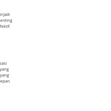
rjadi
enting
ektif.
sasi
 yang
 yang
depan.