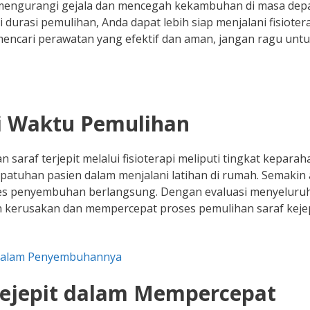
mengurangi gejala dan mencegah kekambuhan di masa dep
rasi pemulihan, Anda dapat lebih siap menjalani fisioter
 mencari perawatan yang efektif dan aman, jangan ragu unt
i Waktu Pemulihan
araf terjepit melalui fisioterapi meliputi tingkat keparah
epatuhan pasien dalam menjalani latihan di rumah. Semakin
oses penyembuhan berlangsung. Dengan evaluasi menyeluru
an kerusakan dan mempercepat proses pemulihan saraf keje
pi dalam Penyembuhannya
 Kejepit dalam Mempercepat