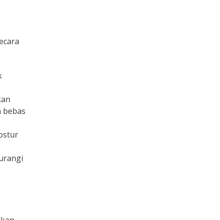
ecara
k
kan
h bebas
ostur
gurangi