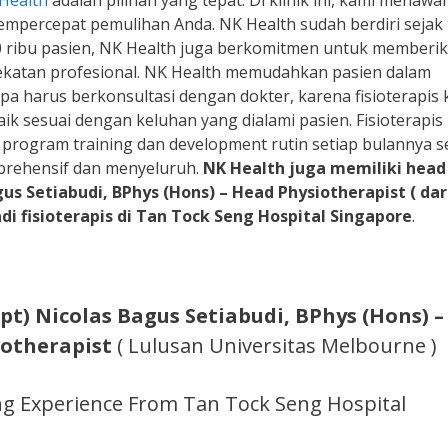
Health
adalah pilihan yang tepat. Di klinik ini, kami menawa
empercepat pemulihan Anda. NK Health sudah berdiri sejak
00 ribu pasien, NK Health juga berkomitmen untuk memberi
ekatan profesional. NK Health memudahkan pasien dalam
pa harus berkonsultasi dengan dokter, karena fisioterapis 
aik sesuai dengan keluhan yang dialami pasien. Fisioterapis
i program training dan development rutin setiap bulannya s
prehensif dan menyeluruh.
NK Health juga memiliki head
us Setiabudi, BPhys (Hons) – Head Physiotherapist ( dar
 fisioterapis di Tan Tock Seng Hospital Singapore
.
t) Nicolas Bagus Setiabudi, BPhys (Hons) –
otherapist
( Lulusan Universitas Melbourne )
g Experience From Tan Tock Seng Hospital