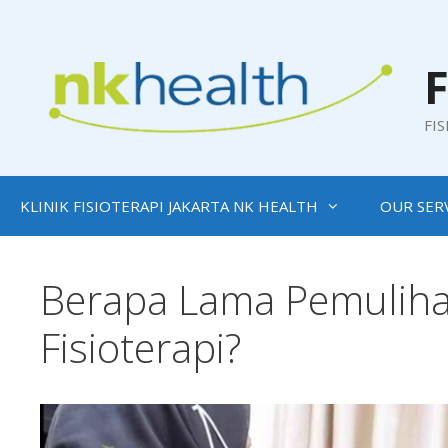
Skip
to
content
F
FI
KLINIK FISIOTERAPI JAKARTA NK HEALTH
OUR SER
Berapa Lama Pemulihan
Fisioterapi?