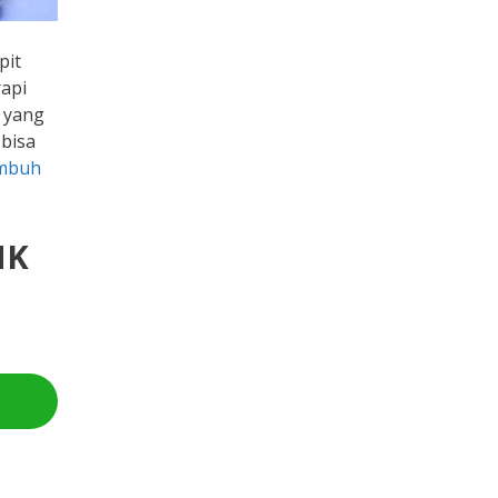
pit
rapi
 yang
bisa
embuh
NK