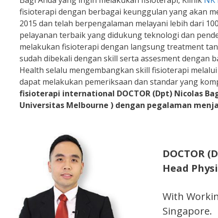
Bagi Anda yang ingin melakukan fisioterapi, Klinik
NK 
fisioterapi dengan berbagai keunggulan yang akan m
2015 dan telah berpengalaman melayani lebih dari 1
pelayanan terbaik yang didukung teknologi dan pend
melakukan fisioterapi dengan langsung treatment tan
sudah dibekali dengan skill serta assesment dengan b
Health selalu mengembangkan skill fisioterapi melalu
dapat melakukan pemeriksaan dan standar yang kom
fisioterapi international DOCTOR (Dpt) Nicolas Bag
Universitas Melbourne ) dengan pegalaman menjadi
DOCTOR (Dp
Head Physi
With Workin
Singapore.