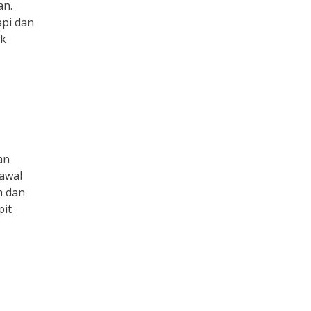
an.
api dan
uk
an
 awal
h dan
pit