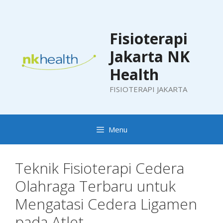
Skip
to
content
Fisioterapi
Jakarta NK
Health
FISIOTERAPI JAKARTA
Menu
Teknik Fisioterapi Cedera
Olahraga Terbaru untuk
Mengatasi Cedera Ligamen
pada Atlet