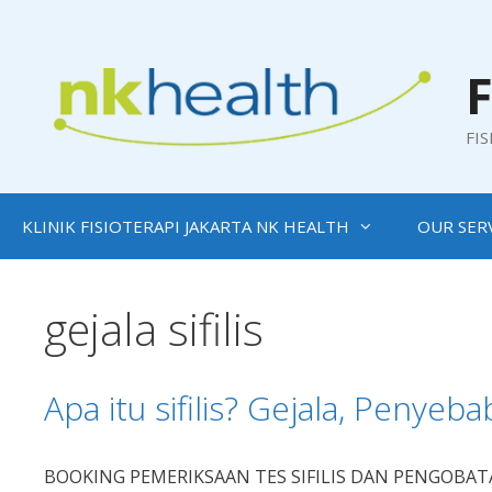
Skip
to
content
F
FI
KLINIK FISIOTERAPI JAKARTA NK HEALTH
OUR SER
gejala sifilis
Apa itu sifilis? Gejala, Penyeb
BOOKING PEMERIKSAAN TES SIFILIS DAN PENGOBATAN SIFI