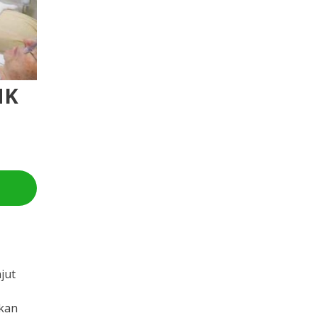
NK
jut
tkan