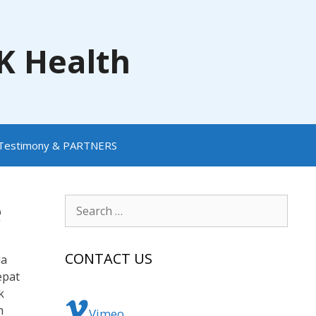
NK Health
Testimony & PARTNERS
e
Search
for:
CONTACT US
da
epat
k
m
Vimeo