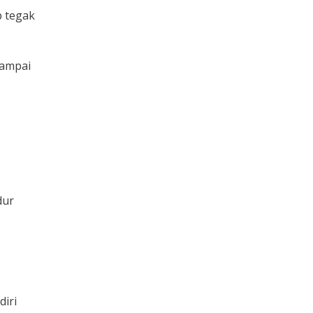
p tegak
 sampai
dur
diri