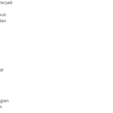
terjadi
puti
 dan
di
agian
n