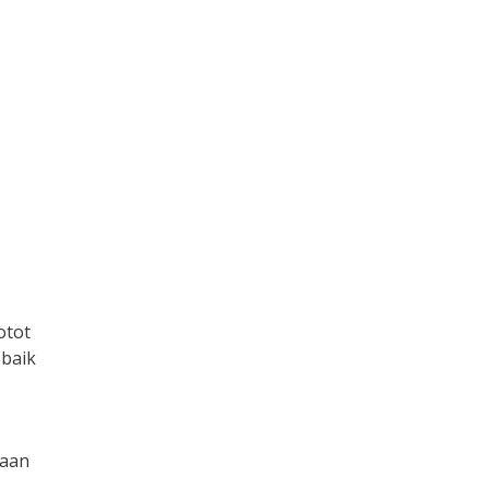
otot
 baik
kaan