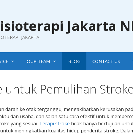
isioterapi Jakarta 
SIOTERAPI JAKARTA
VICE
OUR TEAM
BLOG
CONTACT US
ke untuk Pemulihan Strok
okan darah ke otak terganggu, mengakibatkan kerusakan pa
ktu dan usaha, dan salah satu cara efektif untuk memperc
roke yang sesuai.
Terapi stroke
tidak hanya bertujuan untu
 untuk meningkatkan kualitas hidup penderita stroke. Dala