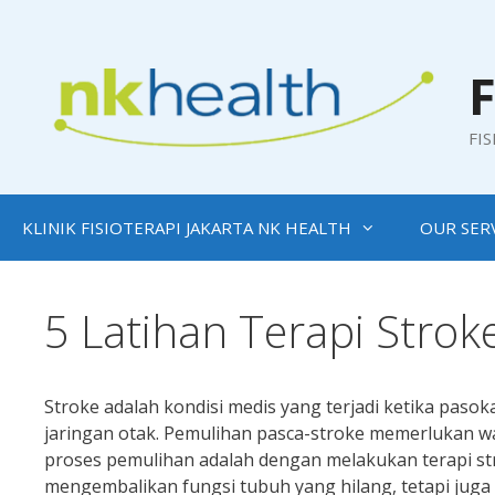
Skip
to
content
F
FI
KLINIK FISIOTERAPI JAKARTA NK HEALTH
OUR SER
5 Latihan Terapi Stro
Stroke adalah kondisi medis yang terjadi ketika pas
jaringan otak. Pemulihan pasca-stroke memerlukan wa
proses pemulihan adalah dengan melakukan terapi st
mengembalikan fungsi tubuh yang hilang, tetapi juga