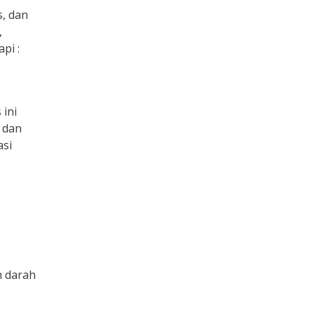
, dan
,
pi :
 ini
 dan
asi
n darah