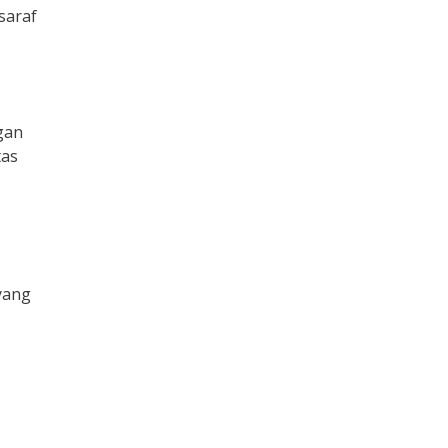
saraf
gan
tas
yang