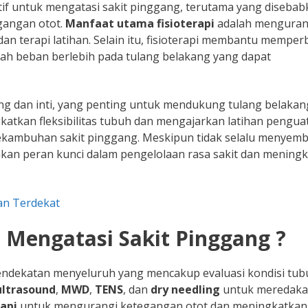
ektif untuk mengatasi sakit pinggang, terutama yang diseba
egangan otot.
Manfaat utama fisioterapi
adalah menguran
, dan terapi latihan. Selain itu, fisioterapi membantu memper
ah beban berlebih pada tulang belakang yang dapat
ng dan inti, yang penting untuk mendukung tulang belakan
katkan fleksibilitas tubuh dan mengajarkan latihan pengua
kekambuhan sakit pinggang. Meskipun tidak selalu menyem
inkan peran kunci dalam pengelolaan rasa sakit dan mening
dan Terdekat
 Mengatasi Sakit Pinggang ?
ndekatan menyeluruh yang mencakup evaluasi kondisi tub
ultrasound
,
MWD
,
TENS
, dan
dry needling
untuk meredaka
api
untuk mengurangi ketegangan otot dan meningkatkan