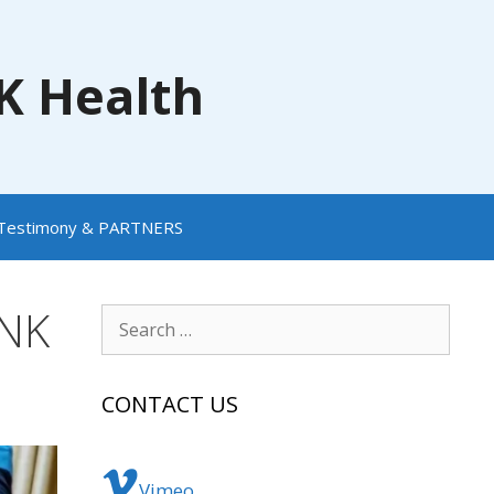
NK Health
Testimony & PARTNERS
 NK
Search
for:
CONTACT US
Vimeo