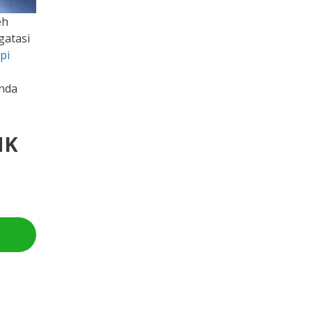
eh
gatasi
pi
anda
NK