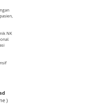
engan
pasien,
inik NK
onal.
asi
nsif
ad
ne )