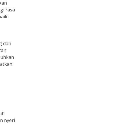
bkan
gi rasa
baiki
g dan
tan
buhkan
katkan
uh
n nyeri