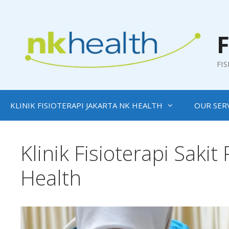
Skip
to
content
F
FI
KLINIK FISIOTERAPI JAKARTA NK HEALTH
OUR SER
Klinik Fisioterapi Sakit
Health