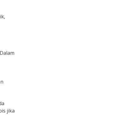
ik,
. Dalam
an
da
is jika