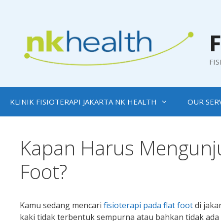
Skip
to
content
F
FI
KLINIK FISIOTERAPI JAKARTA NK HEALTH
OUR SER
Kapan Harus Mengunjun
Foot?
Kamu sedang mencari
fisioterapi pada flat foot
di jaka
kaki tidak terbentuk sempurna atau bahkan tidak ada