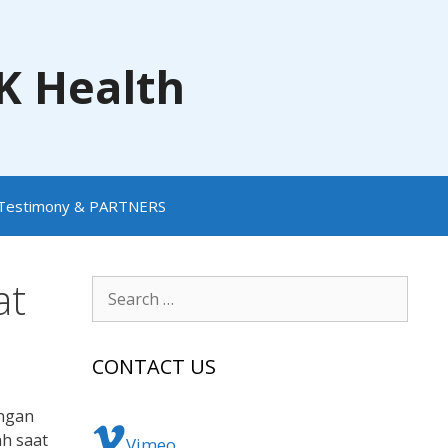
NK Health
Testimony & PARTNERS
at
Search
for:
CONTACT US
ungan
ah saat
Vimeo