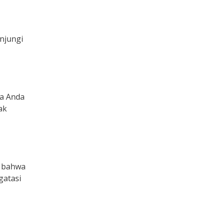
njungi
wa Anda
ak
i bahwa
gatasi