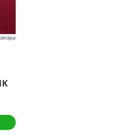
eberapa
NK