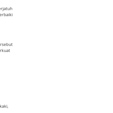
erjatuh
erbaiki
ersebut
rkuat
kaki,