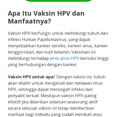
Apa Itu Vaksin HPV dan
Manfaatnya?
Vaksin HPV berfungsi untuk melindungi tubuh dari
infeksi Human Papillomavirus, yang dapat
menyebabkan kanker serviks, kanker anus, kanker
tenggorokan, dan kutil kelamin. Vaksinasi ini
melindungi terhadap
jenis-jenis HPV
berisiko tinggi
yang berhubungan dengan kanker.
Vaksin HPV untuk apa
? Dengan vaksin ini, tubuh
akan dilatih untuk mengenali dan melawan virus
HPV, sehingga dapat mencegah infeksi dan
penyakit terkait. Meskipun vaksin HPV paling
efektif jika diberikan sebelum seseorang aktif
secara seksual, vaksin ini tetap memberikan
manfaat bagi individu yang sudah menikah atau