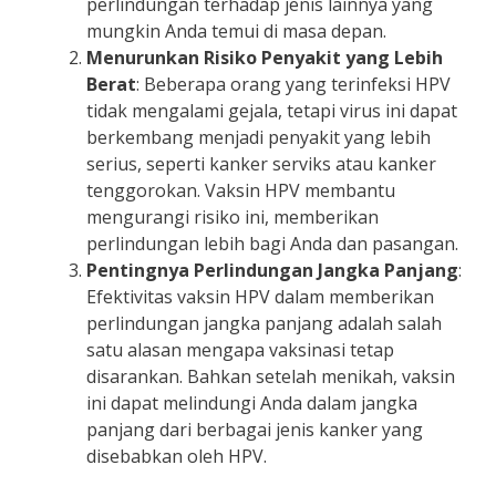
perlindungan terhadap jenis lainnya yang
mungkin Anda temui di masa depan.
Menurunkan Risiko Penyakit yang Lebih
Berat
: Beberapa orang yang terinfeksi HPV
tidak mengalami gejala, tetapi virus ini dapat
berkembang menjadi penyakit yang lebih
serius, seperti kanker serviks atau kanker
tenggorokan. Vaksin HPV membantu
mengurangi risiko ini, memberikan
perlindungan lebih bagi Anda dan pasangan.
Pentingnya Perlindungan Jangka Panjang
:
Efektivitas vaksin HPV dalam memberikan
perlindungan jangka panjang adalah salah
satu alasan mengapa vaksinasi tetap
disarankan. Bahkan setelah menikah, vaksin
ini dapat melindungi Anda dalam jangka
panjang dari berbagai jenis kanker yang
disebabkan oleh HPV.