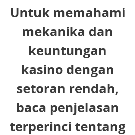
Untuk memahami
mekanika dan
keuntungan
kasino dengan
setoran rendah,
baca penjelasan
terperinci tentang