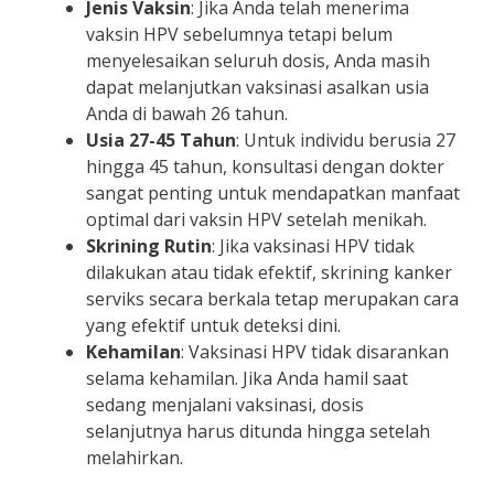
Jenis Vaksin
: Jika Anda telah menerima
vaksin HPV sebelumnya tetapi belum
menyelesaikan seluruh dosis, Anda masih
dapat melanjutkan vaksinasi asalkan usia
Anda di bawah 26 tahun.
Usia 27-45 Tahun
: Untuk individu berusia 27
hingga 45 tahun, konsultasi dengan dokter
sangat penting untuk mendapatkan manfaat
optimal dari vaksin HPV setelah menikah.
Skrining Rutin
: Jika vaksinasi HPV tidak
dilakukan atau tidak efektif, skrining kanker
serviks secara berkala tetap merupakan cara
yang efektif untuk deteksi dini.
Kehamilan
: Vaksinasi HPV tidak disarankan
selama kehamilan. Jika Anda hamil saat
sedang menjalani vaksinasi, dosis
selanjutnya harus ditunda hingga setelah
melahirkan.