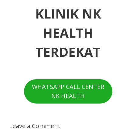
KLINIK NK
HEALTH
TERDEKAT
WHATSAPP CALL CENTER
NK HEALTH
Leave a Comment