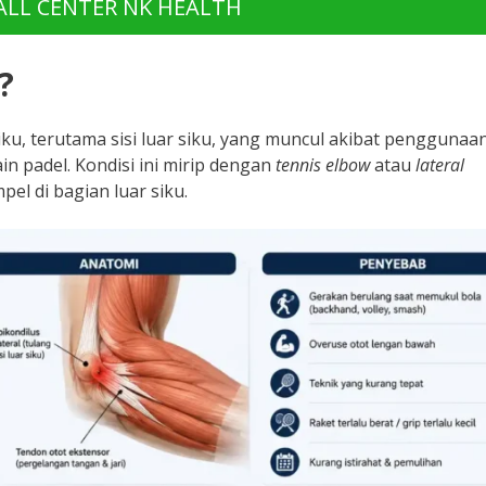
LL CENTER NK HEALTH
?
iku, terutama sisi luar siku, yang muncul akibat penggunaa
n padel. Kondisi ini mirip dengan
tennis elbow
atau
lateral
el di bagian luar siku.