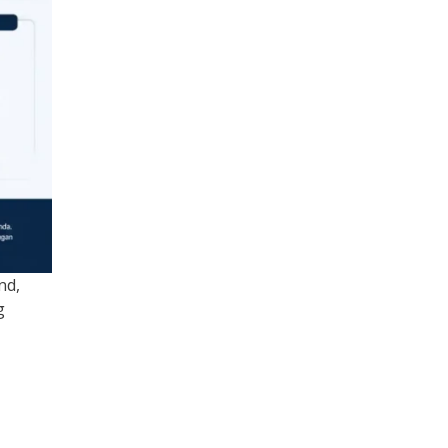
nd,
g