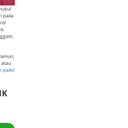
mukul
i pada
eral
is
nggam,
 Namun,
 atau
 padel
NK