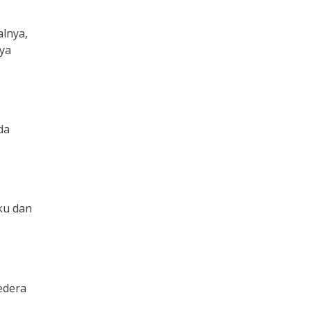
alnya,
nya
da
ku dan
edera