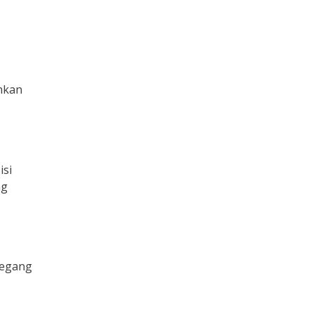
inkan
isi
ng
tegang