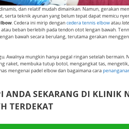
 dinamis, dan relatif mudah dimainkan. Namun, gerakan me
t, serta teknik ayunan yang belum tepat dapat memicu nyer
elbow
. Cedera ini mirip dengan
cedera tennis elbow
atau
lat
itasi atau beban berlebih pada tendon otot lengan bawah. Tenn
lengan bawah secara berulang, terutama gerakan mengge
ggu. Awalnya mungkin hanya pegal ringan setelah bermain.
ang raket, membuka tutup botol, mengangkat tas, mengetik,
bahas mengenai padel elbow dan bagaimana cara
penanganan
PI ANDA SEKARANG DI KLINIK 
H TERDEKAT